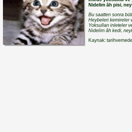
Nidelim âh pisi, ne
Bu saatten sonra bütü
Heybeleri kemireler v
Yoksulları inleteler 
Nidelim âh kedi, ne
Kaynak: tarihvemede