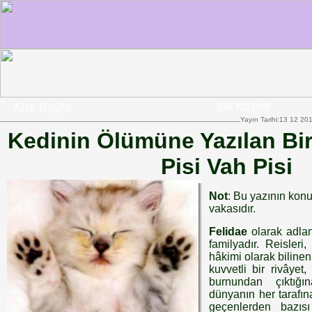
Ana Sayfa
Şiir Köşesi
Yayın Tarihi:13 12 20
Kedinin Ölümüne Yazılan Bir
Pisi Vah Pisi
Not
: Bu yazının konu
vakasıdır.
Felidae
olarak adlan
familyadır. Reisler
hâkimi olarak bilinen
kuvvetli bir rivâyet
burnundan çıktığ
dünyanın her tarafına
geçenlerden bazısı