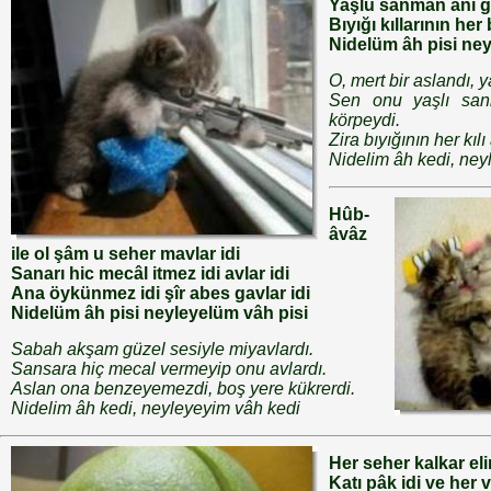
Yaşlu sanman anı ge
Bıyığı kıllarının her 
Nidelüm âh pisi ney
O, mert bir aslandı, y
Sen onu yaşlı sa
körpeydi.
Zira bıyığının her kılı
Nidelim âh kedi, ney
Hûb-
âvâz
ile ol şâm u seher mavlar idi
Sanarı hic mecâl itmez idi avlar idi
Ana öykünmez idi şîr abes gavlar idi
Nidelüm âh pisi neyleyelüm vâh pisi
Sabah akşam güzel sesiyle miyavlardı.
Sansara hiç mecal vermeyip onu avlardı.
Aslan ona benzeyemezdi, boş yere kükrerdi.
Nidelim âh kedi, neyleyeyim vâh kedi
Her seher kalkar eli
Katı pâk idi ve her 