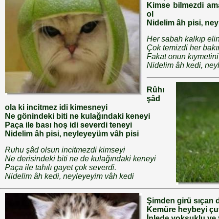
Kimse bilmezdi ama
ol
Nidelim âh pisi, ne
Her sabah kalkıp elin
Çok temizdi her ba
Fakat onun kıymetini
Nidelim âh kedi, ney
Rûhı
şâd
ola ki incitmez idi kimesneyi
Ne gönindeki biti ne kulağındaki keneyi
Paça ile bası hoş idi severdi teneyi
Nidelim âh pisi, neyleyeyüm vâh pisi
Ruhu şâd olsun incitmezdi kimseyi
Ne derisindeki biti ne de kulağındaki keneyi
Paça ile tahılı gayet çok severdi.
Nidelim âh kedi, neyleyeyim vâh kedi
Şimden girü sıçan 
Kemüre heybeyi çuva
İnlede yoksuklu ve 