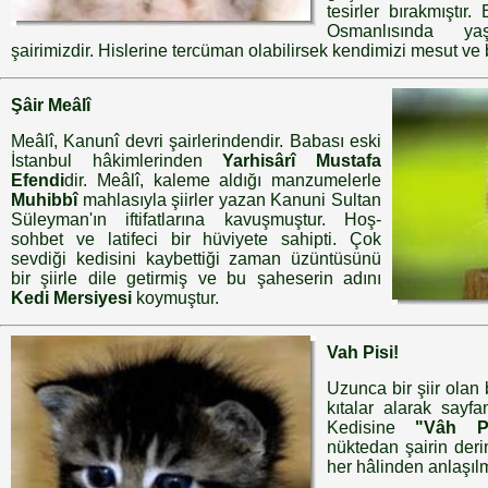
tesirler bırakmıştır
Osmanlısında 
şairimizdir. Hislerine tercüman olabilirsek kendimizi mesut ve
Şâir Meâlî
Meâlî, Kanunî devri şairlerindendir. Babası eski
İstanbul hâkimlerinden
Yarhisârî Mustafa
Efendi
dir. Meâlî, kaleme aldığı manzumelerle
Muhibbî
mahlasıyla şiirler yazan Kanuni Sultan
Süleyman'ın iftifatlarına kavuşmuştur. Hoş-
sohbet ve latifeci bir hüviyete sahipti. Çok
sevdiği kedisini kaybettiği zaman üzüntüsünü
bir şiirle dile getirmiş ve bu şaheserin adını
Kedi Mersiyesi
koymuştur.
Vah Pisi!
Uzunca bir şiir olan
kıtalar alarak sayfa
Kedisine
"Vâh Pi
nüktedan şairin deri
her hâlinden anlaşılm