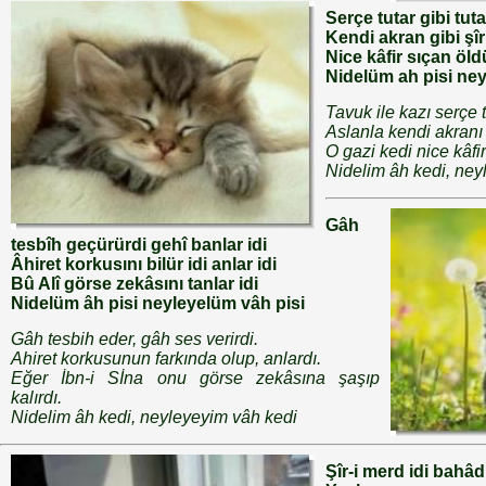
Serçe tutar gibi tuta
Kendi akran gibi şîr
Nice kâfir sıçan öld
Nidelüm ah pisi ney
Tavuk ile kazı serçe t
Aslanla kendi akranı 
O gazi kedi nice kâfi
Nidelim âh kedi, ney
Gâh
tesbîh geçürürdi gehî banlar idi
Âhiret korkusını bilür idi anlar idi
Bû Alî görse zekâsını tanlar idi
Nidelüm âh pisi neyleyelüm vâh pisi
Gâh tesbih eder, gâh ses verirdi.
Ahiret korkusunun farkında olup, anlardı.
Eğer İbn-i Sİna onu görse zekâsına şaşıp
kalırdı.
Nidelim âh kedi, neyleyeyim vâh kedi
Şîr-i merd idi bahâ