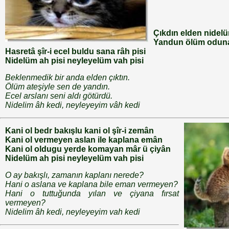
Çıkdın elden nidelü
Yandun ölüm oduna 
Hasretâ şîr-i ecel buldu sana râh pisi
Nidelüm ah pisi neyleyelüm vah pisi
Beklenmedik bir anda elden çıktın.
Ölüm ateşiyle sen de yandın.
Ecel arslanı seni aldı götürdü.
Nidelim âh kedi, neyleyeyim vâh kedi
Kani ol bedr bakışlu kani ol şîr-i zemân
Kani ol vermeyen aslan ile kaplana emân
Kani ol oldugu yerde komayan mâr ü çiyân
Nidelüm ah pisi neyleyelüm vah pisi
O ay bakışlı, zamanın kaplanı nerede?
Hani o aslana ve kaplana bile eman vermeyen?
Hani o tuttuğunda yılan ve çiyana fırsat
vermeyen?
Nidelim âh kedi, neyleyeyim vah kedi