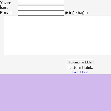
Yazın:
İsim:
E-mail:
(isteğe bağlı)
Beni Hatırla
Beni Unut