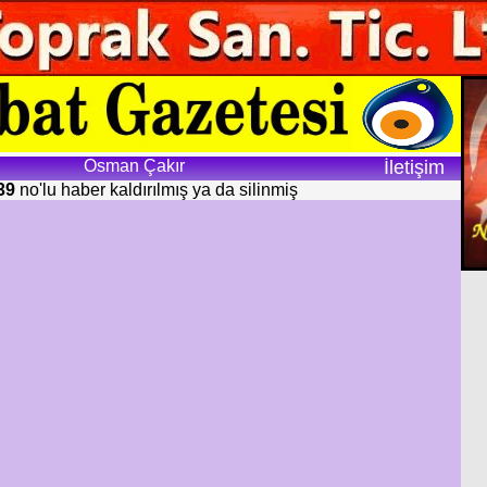
Osman Çakır
İletişim
39
no'lu haber kaldırılmış ya da silinmiş