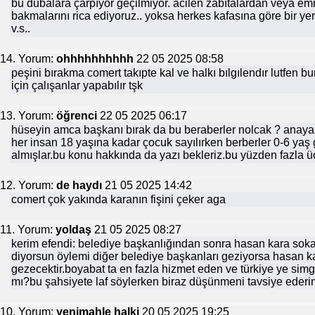
bu dubalara çarpıyor geçilmiyor. acilen zabıtalardan veya em
bakmalarını rica ediyoruz.. yoksa herkes kafasına göre bir yer
v.s..
14. Yorum:
ohhhhhhhhhh
22 05 2025 08:58
peşini bırakma comert takıpte kal ve halkı bılgılendır lutfen b
için çalışanlar yapabılır tşk
13. Yorum:
öğrenci
22 05 2025 06:17
hüseyin amca başkanı bırak da bu beraberler nolcak ? anay
her insan 18 yaşına kadar çocuk sayılırken berberler 0-6 y
almışlar.bu konu hakkında da yazı bekleriz.bu yüzden fazla ü
12. Yorum:
de haydı
21 05 2025 14:42
comert çok yakında karanın fişini çeker aga
11. Yorum:
yoldaş
21 05 2025 08:27
kerim efendi: belediye başkanlığından sonra hasan kara sok
diyorsun öylemi diğer belediye başkanları geziyorsa hasan ka
gezecektir.boyabat ta en fazla hizmet eden ve türkiye ye simg
mı?bu şahsiyete laf söylerken biraz düşünmeni tavsiye ederi
10. Yorum:
yenimahle halki
20 05 2025 19:25