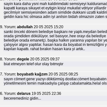
sayin kara daha ysni mah kaldirimdaki semsiyeyi kalduramadi
kapatti karaya sikayet et eytigin kisiyi mukafat vdriyor yillar
gecilmiyir semsiyesinden adam simdide dukkani uzatti kaldi
geldin kara hic olmasa adin iyi anilsin bidah olmazsin zaten
9. Yorum:
abdullah
20 05 2025 15:20
sanki önceki dönem belediye başkanı ne yaptı.meydan beled
orada şimdiden dökülüyor. sel basıyor..hee orayı da belediye
belediye orada emanetçi. başka halkın yararına yapılan bir yer
çalışıyor algısı yaptılar. hasan kara da boyabat in temizliğini 
kapıları kapattı. rahat bırakın hasan kara yi artık..
8. Yorum:
degele
20 05 2025 09:37
biat etmeyen telef olur olay bıtmıştır
7. Yorum:
boyabatlı kağzım
20 05 2025 08:25
sayın cömert gene yazıyı döktürmüş dostlar.cömert boyabatın
yönetilmesini temin maksadıyla çalışıp cabalamakta.helal ols
6. Yorum:
delarus
19 05 2025 22:36
beceremediniz gidin...