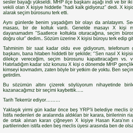
sesler bayağı yükseldi. MHP ilçe başkanı aşağı indi ve bir i
vekili olan X kişiye hiddetle "hadi kalk gidiyoruz" dedi. X kiş
alarak seçim bürosunu terk etti.
Aynı günlerde benim yaşadığım bir olayı da anlatayım. 
masası, bir de koltuk vardı. Genelde masayı X kişi m
dayanamadım "Saatlerce koltukta oturacağına, seçim bür
doğru olur" dedim.. Sözüm üzerine X kişisi büroyu terk edip gitt
Tahminim bir saat kadar oldu eve gidiyorum, telefonum 
başkanı, bana hitaben hiddetli bir şekilde; ‘’Sen nasıl X kişi
dilekçe vereceğim, seçim bürosunu kapattıracağım vs. vs..
Hatırladığım kadar söz konusu X kişi o dönemde MHP gençlik k
kimseyi kovmadım, zaten böyle bir yetkim de yoktu. Ben seçim 
getirdim.
Bu sözümün altını çizerek söylüyorum nihayetinde birile
kazanacağımız bir seçimi kaybettik…..
Tarih Tekerrür ediyor………
Yaklaşık yirmi gün kadar önce beş YRP'li belediye meclis üyes
İstifa nedenleri de aralarında aldıkları bir karara, birilerinin 
de ortak alınan kararı çiğneyen X kişiye Hasan Kara'nın 
partilerinden istifa eden beş meclis üyesi arasında ben de ol