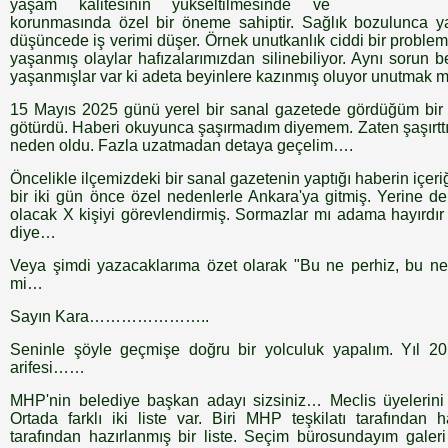
yaşam kalitesinin yükseltilmesinde ve
korunmasında özel bir öneme sahiptir. Sağlık bozulunca ya
düşüncede iş verimi düşer. Örnek unutkanlık ciddi bir problem
yaşanmış olaylar hafızalarımızdan silinebiliyor. Aynı sorun
yaşanmışlar var ki adeta beyinlere kazınmış oluyor unutmak 
15 Mayıs 2025 günü yerel bir sanal gazetede gördüğüm bir h
götürdü. Haberi okuyunca şaşırmadım diyemem. Zaten şaşırt
neden oldu. Fazla uzatmadan detaya geçelim….
Öncelikle ilçemizdeki bir sanal gazetenin yaptığı haberin içeri
bir iki gün önce özel nedenlerle Ankara'ya gitmiş. Yerine 
olacak X kişiyi görevlendirmiş. Sormazlar mı adama hayırdır d
diye…
Veya şimdi yazacaklarıma özet olarak "Bu ne perhiz, bu ne
mi…
Sayın Kara…………………..
Seninle şöyle geçmişe doğru bir yolculuk yapalım. Yıl 201
arifesi……
MHP'nin belediye başkan adayı sizsiniz… Meclis üyelerini 
Ortada farklı iki liste var. Biri MHP teşkilatı tarafından 
tarafından hazırlanmış bir liste. Seçim bürosundayım galeri 