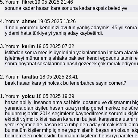
5. Yorum:
fikret
19 05 2025 21:46
sonuna kadar hasan kara sonuna kadar akpsiz belediye
4. Yorum:
ahmet
19 05 2025 13:26
1.nolu yorumcu kendinizi avutun yanlış adaymis. 45 yıl son
yidami hatta türkiye yi yanlış aday kaybettirdi.
3. Yorum:
kerim
19 05 2025 07:32
istifadan sonra meclis üyelerinin yakınlarından intikam alacakm
işletmeyi mühürlemiş ahlaka bak sen kendi egosunu tatmin e
sonra boyabat sokaklarında nasıl gezecek çok merak ediyor
2. Yorum:
taraftar
18 05 2025 23:41
bırak hasan kara yi nolcak bu fenerbahçe sayın cömert?
1. Yorum:
yolcu
18 05 2025 19:39
hasan abi iyi insanda ama saf birisi dostunu ve düşmanını hiç 
yanında olan kişiler. hasan kara yı mhp genel merkezine sürek
bulunmuşlardır. 2014 seçimlerin kaybedilmesin sorumlu kişiler
ekibidir. şimdi x kişi hasan kara nın bu jesti karşısında utanı
yerel seçimde de hasan kara mhp den aday olmak istedi ama b
bu malüm kişiler mhp için ne yapmışlar ki başarıları olsun. ak
belirlemeleri neticesidir. bu malüm kişilerin hepsi iyi partilerle