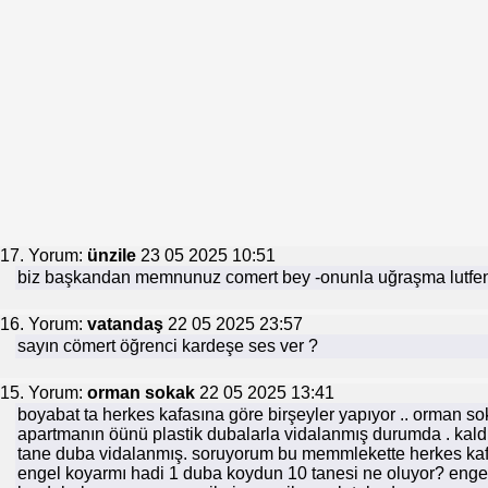
17. Yorum:
ünzile
23 05 2025 10:51
biz başkandan memnunuz comert bey -onunla uğraşma lutfe
16. Yorum:
vatandaş
22 05 2025 23:57
sayın cömert öğrenci kardeşe ses ver ?
15. Yorum:
orman sokak
22 05 2025 13:41
boyabat ta herkes kafasına göre birşeyler yapıyor .. orman 
apartmanın öünü plastik dubalarla vidalanmış durumda . kald
tane duba vidalanmış. soruyorum bu memmlekette herkes ka
engel koyarmı hadi 1 duba koydun 10 tanesi ne oluyor? engel