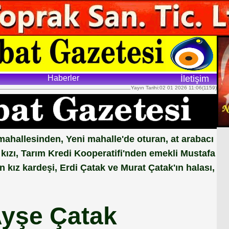
Haberler
İletişim
Yayın Tarihi:02 01 2026 11:06(1159)
hallesinden, Yeni mahalle'de oturan, at arabacı
ızı, Tarım Kredi Kooperatifi'nden emekli Mustafa
 kız kardeşi, Erdi Çatak ve Murat Çatak'ın halası,
yşe Çatak