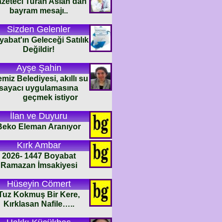
zeteci Turan Aslan'dan
bayram mesajı..
Sizden Gelenler
abat'ın Geleceği Satılık
Değildir!
Ayşe Şahin
emiz Belediyesi, akıllı su
sayacı uygulamasına
geçmek istiyor
İlan ve Duyuru
Beko Eleman Aranıyor
Kırk Ambar
2026- 1447 Boyabat
Ramazan İmsakiyesi
Hüseyin Cömert
Tuz Kokmuş Bir Kere,
Kırklasan Nafile…..