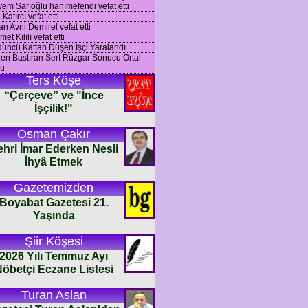
em Sarıoğlu hanımefendi vefat etti
 Katırcı vefat etti
n Avni Demirel vefat etti
et Kılılı vefat etti
üncü Kattan Düşen İşçi Yaralandı
en Bastıran Sert Rüzgar Sonucu Ortal
ü
Ters Köşe
“Çerçeve” ve "İnce
İşçilik!"
Osman Çakır
ehri İmar Ederken Nesli
İhyâ Etmek
Gazetemizden
Boyabat Gazetesi 21.
Yaşında
Şiir Köşesi
2026 Yılı Temmuz Ayı
öbetçi Eczane Listesi
Turan Aslan