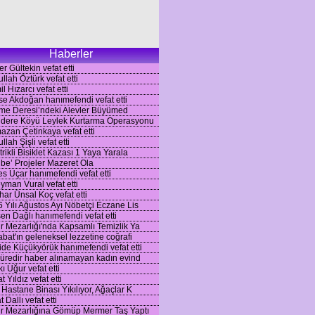
Haberler
r Gültekin vefat etti
llah Öztürk vefat etti
l Hızarcı vefat etti
se Akdoğan hanımefendi vefat etti
me Deresi’ndeki Alevler Büyümed
idere Köyü Leylek Kurtarma Operasyonu
zan Çetinkaya vefat etti
llah Şişli vefat etti
trikli Bisiklet Kazası 1 Yaya Yarala
be’ Projeler Mazeret Ola
es Uçar hanımefendi vefat etti
yman Vural vefat etti
ar Ünsal Koç vefat etti
 Yılı Ağustos Ayı Nöbetçi Eczane Lis
en Dağlı hanımefendi vefat etti
r Mezarlığı'nda Kapsamlı Temizlik Ya
bat'ın geleneksel lezzetine coğrafi
de Küçükyörük hanımefendi vefat etti
süredir haber alınamayan kadın evind
ı Uğur vefat etti
t Yıldız vefat etti
 Hastane Binası Yıkılıyor, Ağaçlar K
 Dallı vefat etti
r Mezarlığına Gömüp Mermer Taş Yaptı