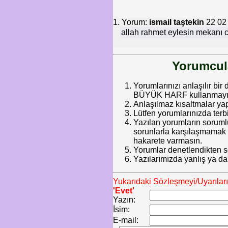
1. Yorum:
ismail taştekin
22 02
allah rahmet eylesin mekanı c
Yorumcula
Yorumlarınızı anlaşılır bir 
BÜYÜK HARF kullanmayınız.
Anlaşılmaz kısaltmalar ya
Lütfen yorumlarınızda terb
Yazılan yorumların soruml
sorunlarla karşılaşmamak iç
hakarete varmasın.
Yorumlar denetlendikten so
Yazılarımızda yanlış ya da
Yukarıdaki Sözleşmeyi/Uyarılar
'Evet'
Yazın:
İsim:
E-mail: