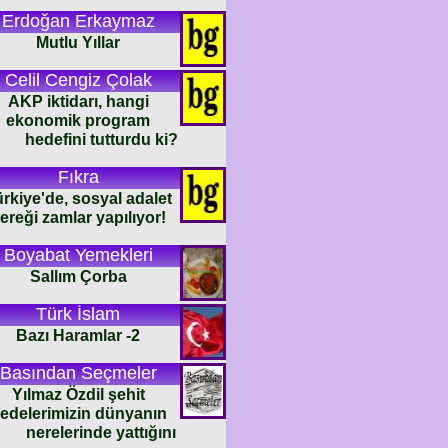
Erdoğan Erkaymaz
Mutlu Yıllar
Celil Cengiz Çolak
AKP iktidarı, hangi
ekonomik program
hedefini tutturdu ki?
Fıkra
rkiye'de, sosyal adalet
ereği zamlar yapılıyor!
Boyabat Yemekleri
Sallım Çorba
Türk İslam
Bazı Haramlar -2
Basından Seçmeler
Yılmaz Özdil şehit
edelerimizin dünyanın
nerelerinde yattığını