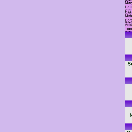
Mery
Halil
Hasa
Mehm
Dörd
Anid
Tüm
Ş
N