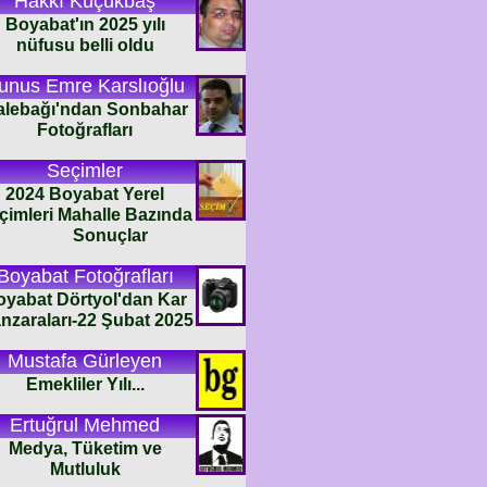
Hakkı Küçükbaş
Boyabat'ın 2025 yılı
nüfusu belli oldu
unus Emre Karslıoğlu
alebağı'ndan Sonbahar
Fotoğrafları
Seçimler
2024 Boyabat Yerel
çimleri Mahalle Bazında
Sonuçlar
Boyabat Fotoğrafları
oyabat Dörtyol'dan Kar
nzaraları-22 Şubat 2025
Mustafa Gürleyen
Emekliler Yılı...
Ertuğrul Mehmed
Medya, Tüketim ve
Mutluluk