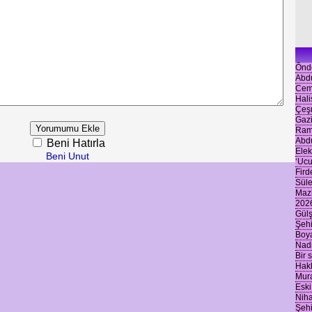
Ônde
Abdu
Cemi
Hali
Çeş
Gaz
Rama
Abdu
Beni Hatırla
Elek
Beni Unut
‘Ucu
Fird
Süle
Mazh
2026
Gülş
Şehi
Boya
Nadi
Bir 
Hakk
Mura
Eski
Nihat
Şehi