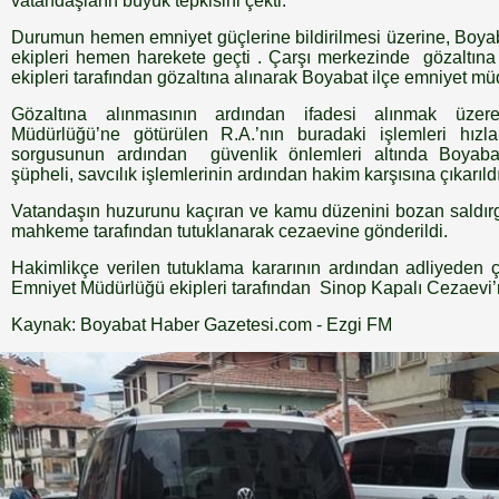
vatandaşların büyük tepkisini çekti.
Durumun hemen emniyet güçlerine bildirilmesi üzerine, Boya
ekipleri hemen harekete geçti . Çarşı merkezinde gözaltına 
ekipleri tarafından gözaltına alınarak Boyabat ilçe emniyet m
Gözaltına alınmasının ardından ifadesi alınmak üze
Müdürlüğü’ne götürülen R.A.’nın buradaki işlemleri hızl
sorgusunun ardından güvenlik önlemleri altında Boyabat
şüpheli, savcılık işlemlerinin ardından hakim karşısına çıkarıldı
Vatandaşın huzurunu kaçıran ve kamu düzenini bozan saldırga
mahkeme tarafından tutuklanarak cezaevine gönderildi.
Hakimlikçe verilen tutuklama kararının ardından adliyeden ç
Emniyet Müdürlüğü ekipleri tarafından Sinop Kapalı Cezaevi’n
Kaynak: Boyabat Haber Gazetesi.com - Ezgi FM