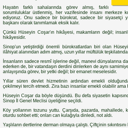
Hayatın farklı sahalarında görev almış, farklı
sorumluluklar üstlenmiş, her vazifesinde insanı merkeze k
ediyoruz. Onu sadece bir bürokrat, sadece bir siyasetçi 
başkanı olarak tanımlamak eksik kalır.
Çünkü Hüseyin Coşar'ın hikâyesi, makamların değil; insanl
hikâyesidir.
Sinop'un yetiştirdiği önemli bürokratlardan biri olan Hüsey
ilâhiyat alanından adım atmış, uzun yıllar müftülük teşkilatında
İnsanların sadece resmî işlerine değil, manevi dünyalarına 
ederken de, bir vatandaşın derdini dinlerken de aynı samimiye
anlayışında görev, bir yetki değil; bir emanet meselesidir.
Yıllar süren devlet hizmetinin ardından emekli olduğund
çekilmeyi tercih etmedi. Zira bazı insanlar emekli olabilir ama
Hüseyin Coşar da böyle düşündü. Bu defa siyasetin kapısında
Sinop İl Genel Meclisi üyeliğine seçildi.
Köy yollarının tozunu yuttu. Çarşıda, pazarda, mahallede,
oturdu sohbet etti; onları can kulağıyla dinledi, not aldı.
Yaşlıların dertlerine derman olmaya çalıştı. Çiftçinin sıkıntısını 