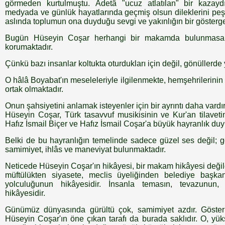
görmeden kurtulmuştu. Âdetâ "ucuz atlatılan" bir kazay
medyada ve günlük hayatlarında geçmiş olsun dileklerini peş 
aslında toplumun ona duyduğu sevgi ve yakınlığın bir gösterge
Bugün Hüseyin Coşar herhangi bir makamda bulunmasa d
korumaktadır.
Çünkü bazı insanlar koltukta oturdukları için değil, gönüllerde yer
O hâlâ Boyabat'ın meseleleriyle ilgilenmekte, hemşehrilerinin s
ortak olmaktadır.
Onun şahsiyetini anlamak isteyenler için bir ayrıntı daha vardır
Hüseyin Coşar, Türk tasavvuf musikisinin ve Kur'an tilaveti
Hafız İsmail Biçer ve Hafız İsmail Coşar'a büyük hayranlık duy
Belki de bu hayranlığın temelinde sadece güzel ses değil; 
samimiyet, ihlâs ve maneviyat bulunmaktadır.
Neticede Hüseyin Coşar'ın hikâyesi, bir makam hikâyesi değild
müftülükten siyasete, meclis üyeliğinden belediye başka
yolculuğunun hikâyesidir. İnsanla temasın, tevazunun,
hikâyesidir.
Günümüz dünyasında gürültü çok, samimiyet azdır. Gösteriş
Hüseyin Coşar'ın öne çıkan tarafı da burada saklıdır. O, yü