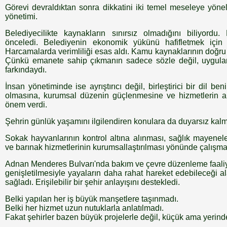
Görevi devraldıktan sonra dikkatini iki temel meseleye yönel
yönetimi.
Belediyecilikte kaynakların sınırsız olmadığını biliyordu
önceledi. Belediyenin ekonomik yükünü hafifletmek için 
Harcamalarda verimliliği esas aldı. Kamu kaynaklarının doğru
Çünkü emanete sahip çıkmanın sadece sözle değil, uygu
farkındaydı.
İnsan yönetiminde ise ayrıştırıcı değil, birleştirici bir dil be
olmasına, kurumsal düzenin güçlenmesine ve hizmetlerin a
önem verdi.
Şehrin günlük yaşamını ilgilendiren konulara da duyarsız kalm
Sokak hayvanlarının kontrol altına alınması, sağlık mayenel
ve barınak hizmetlerinin kurumsallaştırılması yönünde çalışmal
Adnan Menderes Bulvarı'nda bakım ve çevre düzenleme faaliyetl
genişletilmesiyle yayaların daha rahat hareket edebileceği al
sağladı. Erişilebilir bir şehir anlayışını destekledi.
Belki yapılan her iş büyük manşetlere taşınmadı.
Belki her hizmet uzun nutuklarla anlatılmadı.
Fakat şehirler bazen büyük projelerle değil, küçük ama yerind