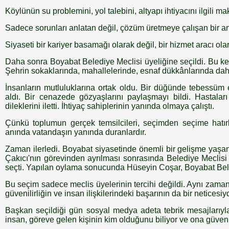
Köylünün su problemini, yol talebini, altyapı ihtiyacını ilgili ma
Sadece sorunları anlatan değil, çözüm üretmeye çalışan bir an
Siyaseti bir kariyer basamağı olarak değil, bir hizmet aracı ola
Daha sonra Boyabat Belediye Meclisi üyeliğine seçildi. Bu kez
Şehrin sokaklarında, mahallelerinde, esnaf dükkânlarında dah
İnsanların mutluluklarına ortak oldu. Bir düğünde tebessüm 
aldı. Bir cenazede gözyaşlarını paylaşmayı bildi. Hastaları
dileklerini iletti. İhtiyaç sahiplerinin yanında olmaya çalıştı.
Çünkü toplumun gerçek temsilcileri, seçimden seçime hatırl
anında vatandaşın yanında duranlardır.
Zaman ilerledi. Boyabat siyasetinde önemli bir gelişme yaşa
Çakıcı'nın görevinden ayrılması sonrasında Belediye Meclisi
seçti. Yapılan oylama sonucunda Hüseyin Coşar, Boyabat Bel
Bu seçim sadece meclis üyelerinin tercihi değildi. Aynı zamand
güvenilirliğin ve insan ilişkilerindeki başarının da bir neticesiyd
Başkan seçildiği gün sosyal medya adeta tebrik mesajlarıyla
insan, göreve gelen kişinin kim olduğunu biliyor ve ona güve