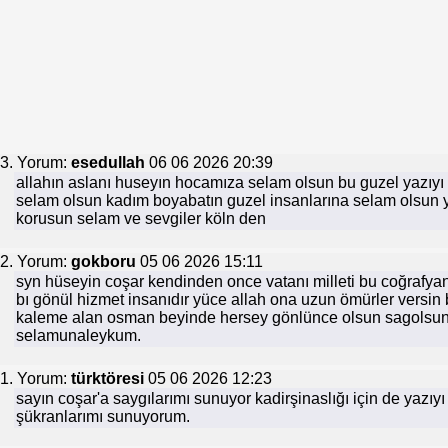
3. Yorum:
esedullah
06 06 2026 20:39
allahın aslanı huseyın hocamıza selam olsun bu guzel yazıy
selam olsun kadım boyabatın guzel insanlarına selam olsun y
korusun selam ve sevgiler köln den
2. Yorum:
gokboru
05 06 2026 15:11
syn hüseyin coşar kendinden once vatanı milleti bu coğrafya
bı gönül hizmet insanıdır yüce allah ona uzun ömürler versi
kaleme alan osman beyinde hersey gönlünce olsun sagolsun
selamunaleykum.
1. Yorum:
türktöresi
05 06 2026 12:23
sayın coşar'a saygılarımı sunuyor kadirşinaslığı için de yaz
şükranlarımı sunuyorum.