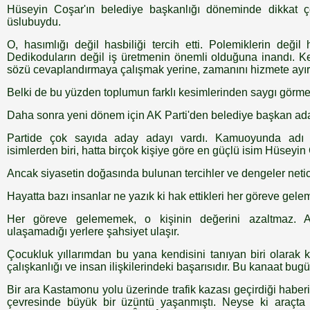
Hüseyin Coşar'ın belediye başkanlığı döneminde dikkat çe
üslubuydu.
O, hasımlığı değil hasbiliği tercih etti. Polemiklerin deği
Dedikoduların değil iş üretmenin önemli olduğuna inandı. Kend
sözü cevaplandırmaya çalışmak yerine, zamanını hizmete ayır
Belki de bu yüzden toplumun farklı kesimlerinden saygı görme
Daha sonra yeni dönem için AK Parti'den belediye başkan ada
Partide çok sayıda aday adayı vardı. Kamuoyunda adı 
isimlerden biri, hatta birçok kişiye göre en güçlü isim Hüseyin 
Ancak siyasetin doğasında bulunan tercihler ve dengeler neti
Hayatta bazı insanlar ne yazık ki hak ettikleri her göreve gele
Her göreve gelememek, o kişinin değerini azaltmaz. 
ulaşamadığı yerlere şahsiyet ulaşır.
Çocukluk yıllarımdan bu yana kendisini tanıyan biri olarak 
çalışkanlığı ve insan ilişkilerindeki başarısıdır. Bu kanaat bug
Bir ara Kastamonu yolu üzerinde trafik kazası geçirdiği haber
çevresinde büyük bir üzüntü yaşanmıştı. Neyse ki araçta b