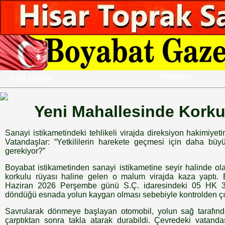
Ana Sayfa
Haberler
Yeni Mahallesinde Kork
Sanayi istikametindeki tehlikeli virajda direksiyon hakimiyeti
Vatandaşlar: “Yetkililerin harekete geçmesi için daha büy
gerekiyor?”
Boyabat istikametinden sanayi istikametine seyir halinde ola
korkulu rüyası haline gelen o malum virajda kaza yaptı. E
Haziran 2026 Perşembe günü S.Ç. idaresindeki 05 HK 368
döndüğü esnada yolun kaygan olması sebebiyle kontrolden çık
Savrularak dönmeye başlayan otomobil, yolun sağ tarafında
çarptıktan sonra takla atarak durabildi. Çevredeki vatand