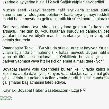
üzerine olay yerine hızla 112 Acil Sağlık ekipleri sevk edildi.
Mucize eseri kazayı sadece hafif sıyrıklarla atlatan sürü
durumunun iyi olduğunu belirterek hastaneye gitmeyi reddett
maddi hasar meydana gelirken, trafik bir süre kontrollü olarak 
Son zamanlarda aynı virajda meydana gelen trafik kazaları
artması, her gün bu yolu kullanan sürücüleri canından bez
yaralanmalara ve büyük maddi hasarlara yol açan viraj, ade
gelmiş durumda.
Vatandaşlar Tepkili: “Bu virajda sürekli araçlar kayıyor. Ya as
virajın açısında bir mühendislik hatası mevcut. Bugün hafif sı
yarın bir ölümle sonuçlanabilir. Yetkililerin bu viraj için ac
bariyer yapması veya hız kesici önlemler alması gerekiyor.”
Boyabat sanayi yolu üzerindeki bu tehlikeli virajda kalıcı 
kazalara adeta davetiye çıkarıyor. Vatandaşlar, can ve mal gü
yetkililerinin bu noktada acilen zemin etüdü, hız sınırlandırma
çalışmaları başlatmasını talep ediyor.
Kaynak: Boyabat Haber Gazetesi.com - Ezgi FM