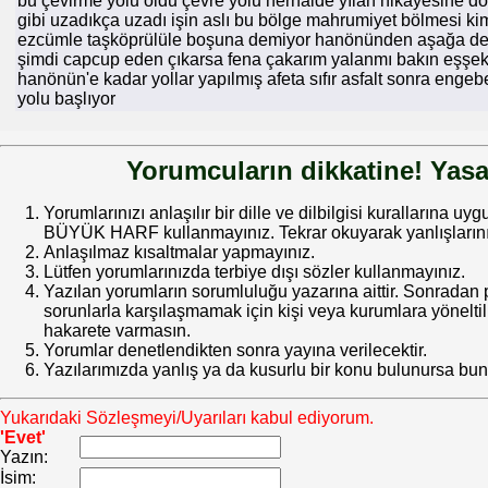
bu çevirme yolu oldu çevre yolu herhalde yılan hikayesine d
gibi uzadıkça uzadı işin aslı bu bölge mahrumiyet bölmesi ki
ezcümle taşköprülüle boşuna demiyor hanönünden aşağa de
şimdi capcup eden çıkarsa fena çakarım yalanmı bakın eşşe
hanönün'e kadar yollar yapılmış afeta sıfır asfalt sonra engebel
yolu başlıyor
Yorumcuların dikkatine! Yasa
Yorumlarınızı anlaşılır bir dille ve dilbilgisi kurallarına uy
BÜYÜK HARF kullanmayınız. Tekrar okuyarak yanlışlarınız
Anlaşılmaz kısaltmalar yapmayınız.
Lütfen yorumlarınızda terbiye dışı sözler kullanmayınız.
Yazılan yorumların sorumluluğu yazarına aittir. Sonrada
sorunlarla karşılaşmamak için kişi veya kurumlara yöneltilm
hakarete varmasın.
Yorumlar denetlendikten sonra yayına verilecektir.
Yazılarımızda yanlış ya da kusurlu bir konu bulunursa bun
Yukarıdaki Sözleşmeyi/Uyarıları kabul ediyorum.
'Evet'
Yazın:
İsim: