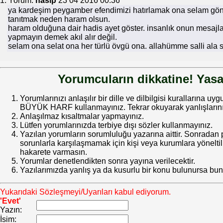
1. Yorum:
nasip
23 04 2016 00:36
ya kardeşim peygamber efendimizi hatırlamak ona selam gö
tanıtmak neden haram olsun.
haram olduğuna dair hadis ayet göster. insanlık onun mesajla
yapmayın demek akıl alır değil.
selam ona selat ona her türlü övgü ona. allahümme salli a
Yorumcuların dikkatine! Yasa
Yorumlarınızı anlaşılır bir dille ve dilbilgisi kurallarına uy
BÜYÜK HARF kullanmayınız. Tekrar okuyarak yanlışlarınız
Anlaşılmaz kısaltmalar yapmayınız.
Lütfen yorumlarınızda terbiye dışı sözler kullanmayınız.
Yazılan yorumların sorumluluğu yazarına aittir. Sonrada
sorunlarla karşılaşmamak için kişi veya kurumlara yöneltilm
hakarete varmasın.
Yorumlar denetlendikten sonra yayına verilecektir.
Yazılarımızda yanlış ya da kusurlu bir konu bulunursa bun
Yukarıdaki Sözleşmeyi/Uyarıları kabul ediyorum.
'Evet'
Yazın:
İsim: