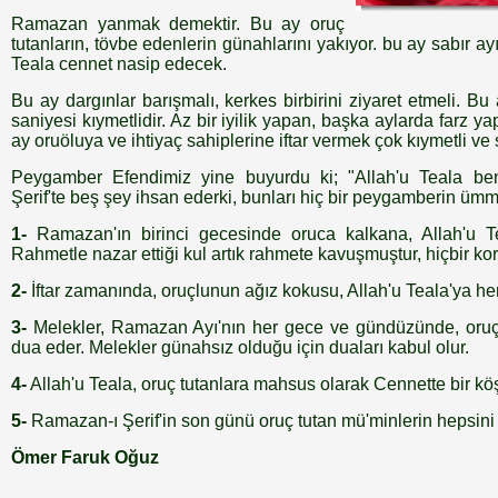
Ramazan yanmak demektir. Bu ay oruç
tutanların, tövbe edenlerin günahlarını yakıyor. bu ay sabır ay
Teala cennet nasip edecek.
Bu ay dargınlar barışmalı, kerkes birbirini ziyaret etmeli. Bu 
saniyesi kıymetlidir. Az bir iyilik yapan, başka aylarda farz y
ay oruöluya ve ihtiyaç sahiplerine iftar vermek çok kıymetli ve 
Peygamber Efendimiz yine buyurdu ki; "Allah'u Teala 
Şerif'te beş şey ihsan ederki, bunları hiç bir peygamberin ümm
1-
Ramazan'ın birinci gecesinde oruca kalkana, Allah'u T
Rahmetle nazar ettiği kul artık rahmete kavuşmuştur, hiçbir kor
2-
İftar zamanında, oruçlunun ağız kokusu, Allah'u Teala'ya he
3-
Melekler, Ramazan Ayı'nın her gece ve gündüzünde, oruç t
dua eder. Melekler günahsız olduğu için duaları kabul olur.
4-
Allah'u Teala, oruç tutanlara mahsus olarak Cennette bir kö
5-
Ramazan-ı Şerif'in son günü oruç tutan mü'minlerin hepsini 
Ömer Faruk Oğuz