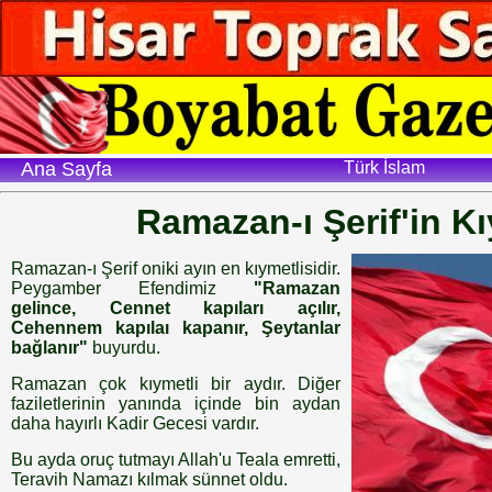
Ana Sayfa
Türk İslam
Ramazan-ı Şerif'in K
Ramazan-ı Şerif oniki ayın en kıymetlisidir.
Peygamber Efendimiz
"Ramazan
gelince, Cennet kapıları açılır,
Cehennem kapılaı kapanır, Şeytanlar
bağlanır"
buyurdu.
Ramazan çok kıymetli bir aydır. Diğer
faziletlerinin yanında içinde bin aydan
daha hayırlı Kadir Gecesi vardır.
Bu ayda oruç tutmayı Allah'u Teala emretti,
Teravih Namazı kılmak sünnet oldu.