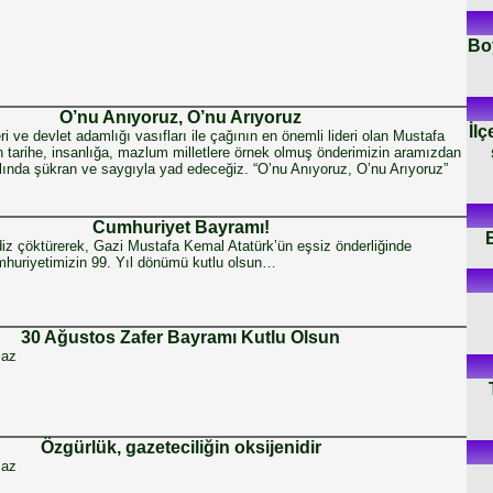
Boy
O’nu Anıyoruz, O’nu Arıyoruz
İlç
i ve devlet adamlığı vasıfları ile çağının en önemli lideri olan Mustafa
 tarihe, insanlığa, mazlum milletlere örnek olmuş önderimizin aramızdan
yılında şükran ve saygıyla yad edeceğiz. “O’nu Anıyoruz, O’nu Arıyoruz”
Cumhuriyet Bayramı!
z çöktürerek, Gazi Mustafa Kemal Atatürk’ün eşsiz önderliğinde
uriyetimizin 99. Yıl dönümü kutlu olsun…
30 Ağustos Zafer Bayramı Kutlu Olsun
maz
Özgürlük, gazeteciliğin oksijenidir
maz