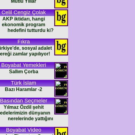
Mutlu Yıllar
Celil Cengiz Çolak
AKP iktidarı, hangi
ekonomik program
hedefini tutturdu ki?
Fıkra
rkiye'de, sosyal adalet
ereği zamlar yapılıyor!
Boyabat Yemekleri
Sallım Çorba
Türk İslam
Bazı Haramlar -2
Basından Seçmeler
Yılmaz Özdil şehit
edelerimizin dünyanın
nerelerinde yattığını
Boyabat Video