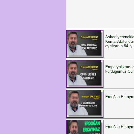
Askeri yetenekler
Kemal Atatürk’ün
ayrılışının 84. 
Emperyalizme di
kurduğumuz Cumh
Erdoğan Erkay
Erdoğan Erkay