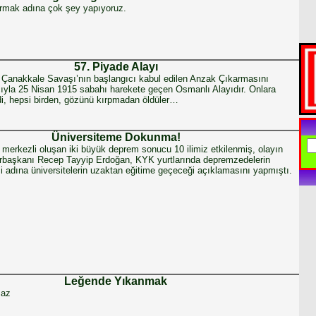
ırmak adına çok şey yapıyoruz.
57. Piyade Alayı
ı Çanakkale Savaşı’nın başlangıcı kabul edilen Anzak Çıkarmasını
yla 25 Nisan 1915 sabahı harekete geçen Osmanlı Alayıdır. Onlara
di, hepsi birden, gözünü kırpmadan öldüler…
Üniversiteme Dokunma!
erkezli oluşan iki büyük deprem sonucu 10 ilimiz etkilenmiş, olayın
başkanı Recep Tayyip Erdoğan, KYK yurtlarında depremzedelerin
 adına üniversitelerin uzaktan eğitime geçeceği açıklamasını yapmıştı.
Leğende Yıkanmak
maz