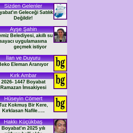
Sizden Gelenler
abat'ın Geleceği Satılık
Değildir!
Ayşe Şahin
emiz Belediyesi, akıllı su
sayacı uygulamasına
geçmek istiyor
İlan ve Duyuru
Beko Eleman Aranıyor
Kırk Ambar
2026- 1447 Boyabat
Ramazan İmsakiyesi
Hüseyin Cömert
Tuz Kokmuş Bir Kere,
Kırklasan Nafile…..
Hakkı Küçükbaş
Boyabat'ın 2025 yılı