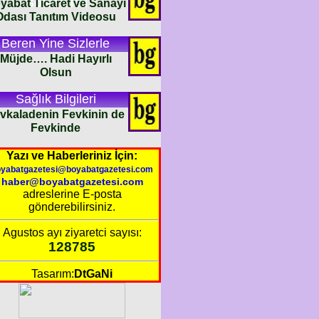
Görüntüleri
yabat Ticaret ve Sanayi
Odası Tanıtım Videosu
Beren Yine Sizlerle
Müjde…. Hadi Hayırlı
Olsun
Sağlık Bilgileri
vkaladenin Fevkinin de
Fevkinde
Yazı ve Haberleriniz İçin:
oyabatgazetesi@boyabatgazetesi.com
haber@boyabatgazetesi.com
adreslerine E-posta
gönderebilirsiniz.
Agustos ayı ziyaretci sayısı:
128785
Tasarım:
DtGaNi