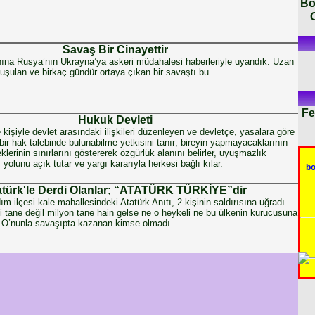
Bo
Savaş Bir Cinayettir
na Rusya’nın Ukrayna’ya askeri müdahalesi haberleriyle uyandık. Uzan
uşulan ve birkaç gündür ortaya çıkan bir savaştı bu.
Fe
Hukuk Devleti
 kişiyle devlet arasındaki ilişkileri düzenleyen ve devletçe, yasalara göre
bir hak talebinde bulunabilme yetkisini tanır; bireyin yapmayacaklarının
lerinin sınırlarını göstererek özgürlük alanını belirler, uyuşmazlık
yolunu açık tutar ve yargı kararıyla herkesi bağlı kılar.
b
atürk'le Derdi Olanlar; “ATATÜRK TÜRKİYE”dir
m ilçesi kale mahallesindeki Atatürk Anıtı, 2 kişinin saldırısına uğradı.
İki tane değil milyon tane hain gelse ne o heykeli ne bu ülkenin kurucusuna
ir. O’nunla savaşıpta kazanan kimse olmadı…