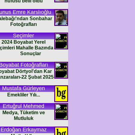
nüfusu belli oldu
unus Emre Karslıoğlu
alebağı'ndan Sonbahar
Fotoğrafları
Seçimler
2024 Boyabat Yerel
çimleri Mahalle Bazında
Sonuçlar
Boyabat Fotoğrafları
oyabat Dörtyol'dan Kar
nzaraları-22 Şubat 2025
Mustafa Gürleyen
Emekliler Yılı...
Ertuğrul Mehmed
Medya, Tüketim ve
Mutluluk
Erdoğan Erkaymaz