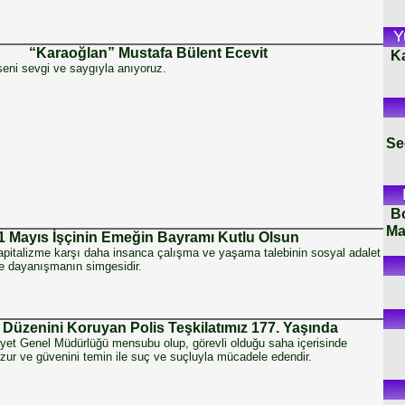
Y
“Karaoğlan” Mustafa Bülent Ecevit
K
i sevgi ve saygıyla anıyoruz.
Se
B
Ma
1 Mayıs İşçinin Emeğin Bayramı Kutlu Olsun
apitalizme karşı daha insanca çalışma ve yaşama talebinin sosyal adalet
e dayanışmanın simgesidir.
Düzenini Koruyan Polis Teşkilatımız 177. Yaşında
yet Genel Müdürlüğü mensubu olup, görevli olduğu saha içerisinde
zur ve güvenini temin ile suç ve suçluyla mücadele edendir.