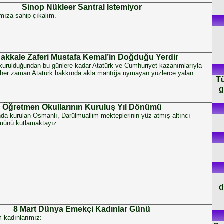
Sinop Nükleer Santral İstemiyor
ıza sahip çıkalım.
akkale Zaferi Mustafa Kemal’in Doğduğu Yerdir
kurulduğundan bu günlere kadar Atatürk ve Cumhuriyet kazanımlarıyla
ar her zaman Atatürk hakkında akla mantığa uymayan yüzlerce yalan
Tü
g
Öğretmen Okullarının Kuruluş Yıl Dönümü
nda kurulan Osmanlı, Darülmuallim mekteplerinin yüz atmış altıncı
ümünü kutlamaktayız.
d
8 Mart Dünya Emekçi Kadınlar Günü
m kadınlarımız: