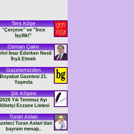
Ters Köşe
“Çerçeve” ve "İnce
İşçilik!"
Osman Çakır
ehri İmar Ederken Nesli
İhyâ Etmek
Gazetemizden
Boyabat Gazetesi 21.
Yaşında
Şiir Köşesi
2026 Yılı Temmuz Ayı
öbetçi Eczane Listesi
Turan Aslan
zeteci Turan Aslan'dan
bayram mesajı..