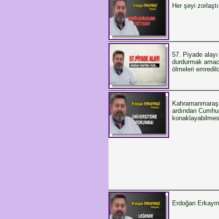
Her şeyi zorlaşt
57. Piyade alay
durdurmak amacı
ölmeleri emredil
Kahramanmaraş m
ardından Cumhur
konaklayabilmesi
Erdoğan Erkay