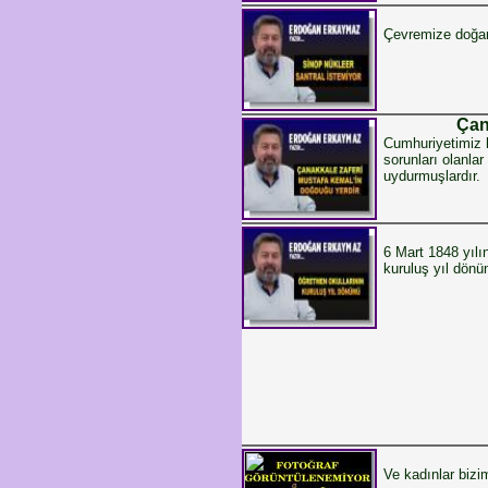
Çevremize doğam
Çan
Cumhuriyetimiz 
sorunları olanl
uydurmuşlardır.
6 Mart 1848 yılı
kuruluş yıl dön
Ve kadınlar bizi