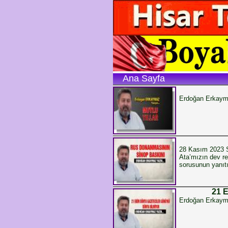
Ana Sayfa
Erdoğan Erkay
28 Kasım 2023 Sa
Ata’mızın dev r
sorusunun yanıt
21 
Erdoğan Erkaym