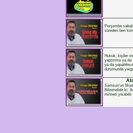
Perşembe sabahı
süreden beri kon
Hukuk, kişiler ve
yaptırıma ya da 
ya da yapabilecek
durumunda yargı 
At
Samsun’un İlkadı
Bilinmelidir ki; 
minneti yıkabil