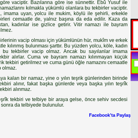
 göre vaciptir. Bazılarına göre ise sünnettir. Ebû Yusuf ile
azlarını kılmakla yükümlü olanlara bu tekbirler vaciptir.
 imama uyan, yolcu ile mukim, köylü ile şehirli, erkekle
kbirleri cemaatle de, yalnız başına da eda edilir. Kaza da
ıktan, kadınlar ise gizlice getirir. Vitir namazı ile bayram
ilmez.
birlerinin vacip olması için yükümlünün hür, mukîm ve erkek
e kılınmış bulunması şarttır. Bu yüzden yolcu, köle, kadın
 bu tekbirler vacip olmaz. Ancak bu sayılanlar imama
 tekbir alırlar. Cuma ve bayram namazı kılınmayan küçük
rik tekbiri getirilmez ve cuma günü öğle namazını cemaatle
p olmaz.
aya kalan bir namaz, yine o yılın teşrik günlerinden birinde
kbiri alınır, fakat başka günlerde veya başka yılın teşrîk
tekbiri alınmaz.
rîk tekbiri ve telbiye bir araya gelse, önce sehiv secdesi
ha sonra da telbiyede bulunulur.
Facebook'ta Paylaş