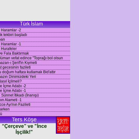
Türk İslam
 Haramlar -2
ik tekbiri başladı
ban
 Haramlar -1
 Hurafeler
ve Fala Baktırmak
üman vefat edince "Toprağı bol olsun
zan-ı Şerif'in Kıymeti
t gecesinin fazileti
u doğum haftası kutlamak Bid'attır
zın Dinimizdeki Yeri
asıl İçilmeli?
 İçme Adabı -2
 İçme Adabı -1
i Sünnet İtikadı (İnanışı)
ın Alameti -1
icce Ayı'nın Fazileti
larken
ü
Ters Köşe
“Çerçeve” ve "İnce
İşçilik!"