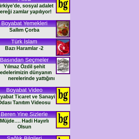
rkiye'de, sosyal adalet
ereği zamlar yapılıyor!
Boyabat Yemekleri
Sallım Çorba
Türk İslam
Bazı Haramlar -2
Basından Seçmeler
Yılmaz Özdil şehit
edelerimizin dünyanın
nerelerinde yattığını
Boyabat Video
Görüntüleri
yabat Ticaret ve Sanayi
Odası Tanıtım Videosu
Beren Yine Sizlerle
Müjde…. Hadi Hayırlı
Olsun
Sağlık Bilgileri