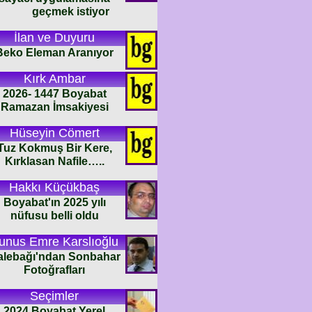
geçmek istiyor
İlan ve Duyuru
Beko Eleman Aranıyor
Kırk Ambar
2026- 1447 Boyabat
Ramazan İmsakiyesi
Hüseyin Cömert
Tuz Kokmuş Bir Kere,
Kırklasan Nafile…..
Hakkı Küçükbaş
Boyabat'ın 2025 yılı
nüfusu belli oldu
unus Emre Karslıoğlu
alebağı'ndan Sonbahar
Fotoğrafları
Seçimler
2024 Boyabat Yerel