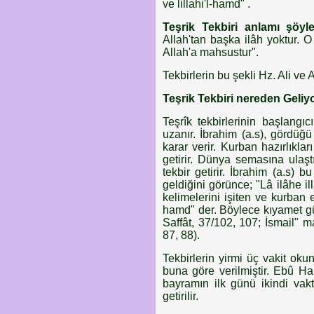
ve lillahi'l-hamd" .
Teşrik Tekbiri anlamı şöyle
Allah'tan başka ilâh yoktur. 
Allah'a mahsustur".
Tekbirlerin bu şekli Hz. Ali ve
Teşrik Tekbiri nereden Geliy
Teşrîk tekbirlerinin başlangı
uzanır. İbrahim (a.s), gördü
karar verir. Kurban hazırlıkla
getirir. Dünya semasına ulaşt
tekbir getirir. İbrahim (a.s) 
geldiğini görünce; "Lâ ilâhe il
kelimelerini işiten ve kurban e
hamd" der. Böylece kıyamet gü
Saffât, 37/102, 107; İsmail" madd
87, 88).
Tekbirlerin yirmi üç vakit o
buna göre verilmiştir. Ebû Han
bayramın ilk günü ikindi vak
getirilir.