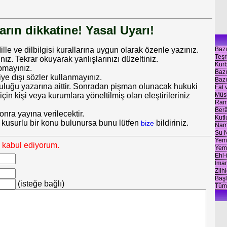
rın dikkatine! Yasal Uyarı!
Bazı
dille ve dilbilgisi kurallarına uygun olarak özenle yazınız.
Teşr
 Tekrar okuyarak yanlışlarınızı düzeltiniz.
Kur
pmayınız.
Bazı
iye dışı sözler kullanmayınız.
Bazı
uluğu yazarına aittir. Sonradan pişman olunacak hukuki
Fal 
Müsl
in kişi veya kurumlara yöneltilmiş olan eleştirileriniz
Rama
Berâ
nra yayına verilecektir.
Kutl
 kusurlu bir konu bulunursa bunu lütfen
bildiriniz.
bize
Nama
Su N
Yeme
ı kabul ediyorum.
Yeme
Ehl-
İman
Zilh
Baş
(isteğe bağlı)
Tüm