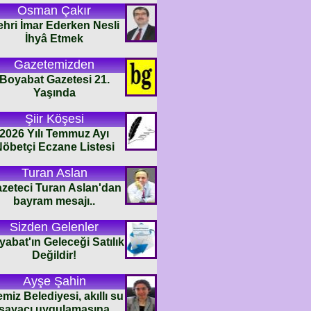
Osman Çakır
ehri İmar Ederken Nesli
İhyâ Etmek
Gazetemizden
Boyabat Gazetesi 21.
Yaşında
Şiir Köşesi
2026 Yılı Temmuz Ayı
öbetçi Eczane Listesi
Turan Aslan
zeteci Turan Aslan'dan
bayram mesajı..
Sizden Gelenler
abat'ın Geleceği Satılık
Değildir!
Ayşe Şahin
emiz Belediyesi, akıllı su
sayacı uygulamasına