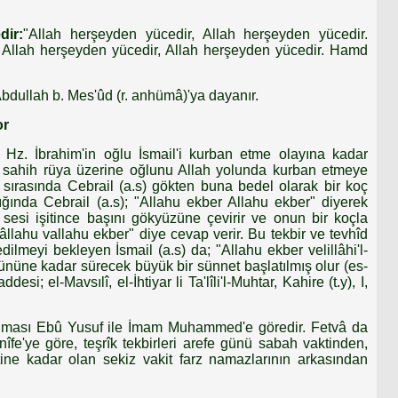
dir:
"Allah herşeyden yücedir, Allah herşeyden yücedir.
O Allah herşeyden yücedir, Allah herşeyden yücedir. Hamd
 Abdullah b. Mes'ûd (r. anhümâ)'ya dayanır.
or
cı Hz. İbrahim'in oğlu İsmail'i kurban etme olayına kadar
ğü sahih rüya üzerine oğlunu Allah yolunda kurban etmeye
rı sırasında Cebrail (a.s) gökten buna bedel olarak bir koç
ığında Cebrail (a.s); "Allahu ekber Allahu ekber" diyerek
bu sesi işitince başını gökyüzüne çevirir ve onun bir koçla
lâllahu vallahu ekber" diye cevap verir. Bu tekbir ve tevhîd
dilmeyi bekleyen İsmail (a.s) da; "Allahu ekber velillâhi'l-
nüne kadar sürecek büyük bir sünnet başlatılmış olur (es-
esi; el-Mavsılî, el-İhtiyar li Ta'lîli'l-Muhtar, Kahire (t.y), I,
kunması Ebû Yusuf ile İmam Muhammed'e göredir. Fetvâ da
îfe'ye göre, teşrîk tekbirleri arefe günü sabah vaktinden,
tine kadar olan sekiz vakit farz namazlarının arkasından