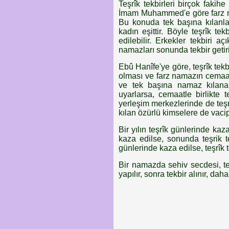
Teşrîk tekbirleri birçok fakihe
İmam Muhammed'e göre farz nam
Bu konuda tek başına kılanla,
kadın eşittir. Böyle teşrîk te
edilebilir. Erkekler tekbiri aç
namazları sonunda tekbir getir
Ebû Hanîfe'ye göre, teşrîk tek
olması ve farz namazın cemaatl
ve tek başına namaz kılana
uyarlarsa, cemaatle birlikte
yerleşim merkezlerinde de teş
kılan özürlü kimselere de vaci
Bir yılın teşrîk günlerinde kaz
kaza edilse, sonunda teşrik te
günlerinde kaza edilse, teşrîk 
Bir namazda sehiv secdesi, teş
yapılır, sonra tekbir alınır, da