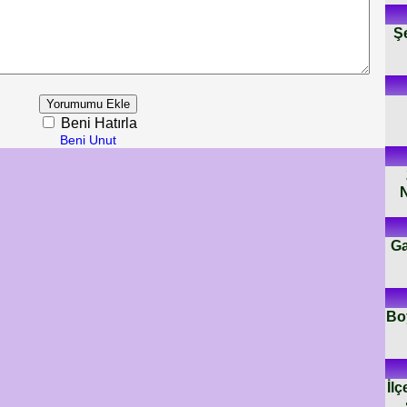
Ş
Beni Hatırla
Beni Unut
N
Ga
Boy
İlç