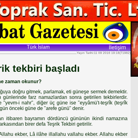
Türk İslam
İletişim
Yayın Tarihi:11 09 2016 19:18(71982)
ik tekbiri başladı
ve ne zaman okunur?
oğuya doğru gitmek, parlamak, eti güneşe sermek demektir.
 günlerinde farz namazlardan sonra getirilen tekbirlerdir.
"yevm-i nahr", diğer üç güne ise "eyyâmü't-teşrîk (teşrîk
 gün önceki güne de "arefe günü" denir.
n itibaren bayramın dördüncü gününün ikindi namazına
rkasından birer defa Teşrik Tekbiri getirilir.
Allahu ekber, Lâ ilâhe illallahu vallahu ekber. Allahu ekber