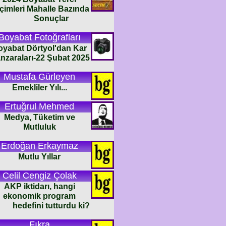
çimleri Mahalle Bazında
Sonuçlar
Boyabat Fotoğrafları
oyabat Dörtyol'dan Kar
nzaraları-22 Şubat 2025
Mustafa Gürleyen
Emekliler Yılı...
Ertuğrul Mehmed
Medya, Tüketim ve
Mutluluk
Erdoğan Erkaymaz
Mutlu Yıllar
Celil Cengiz Çolak
AKP iktidarı, hangi
ekonomik program
hedefini tutturdu ki?
Fıkra