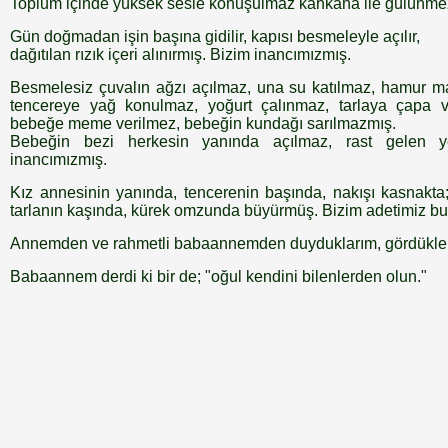
Toplum içinde yüksek sesle konuşulmaz kahkaha ile gülünmez
Gün doğmadan işin başına gidilir, kapısı besmeleyle açılır,
dağıtılan rızık içeri alınırmış. Bizim inancımızmış.
Besmelesiz çuvalın ağzı açılmaz, una su katılmaz, hamur m
tencereye yağ konulmaz, yoğurt çalınmaz, tarlaya çapa 
bebeğe meme verilmez, bebeğin kundağı sarılmazmış.
Bebeğin bezi herkesin yanında açılmaz, rast gelen ye
inancımızmış.
Kız annesinin yanında, tencerenin başında, nakışı kasnakta
tarlanın kaşında, kürek omzunda büyürmüş. Bizim adetimiz b
Annemden ve rahmetli babaannemden duyduklarım, gördükler
Babaannem derdi ki bir de; "oğul kendini bilenlerden olun."