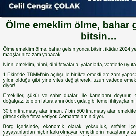
Ölme emeklim ölme, bahar 
bitsin…
Ölme emeklim ölme, bahar gelsin yonca bitsin, iktidar 2024 ye
maaşlarınıza zam yapacak.
Ninni emeklim, ninni, dini fetvalarla, yalanlarla, vaatlerle uyut
1 Ekim’de TBMM’nin açılışı ile birlikte emeklilere zam yapaca
yıldır olduğu gibi yine vites değiştirerek, uzun vadede emekl
diyor!
Emekliler, şükür ve sabır duaları ile karınlarını doyurur, ev
doğalgaz, telefon faturalarını öder, gıda gibi temel ihtiyaçlarını 
30 bin lira maaş alan imam, 7 bin 500 lira maaş alan emekliler
girecek diye fetva veriyor. Cemaatte amin diyor.
Borç içerisinde, ekonomik olarak yoksulluk, sefalet içer
yaşayanlardan hiçbir farkı olmayan emeklilerin maaşlarına 