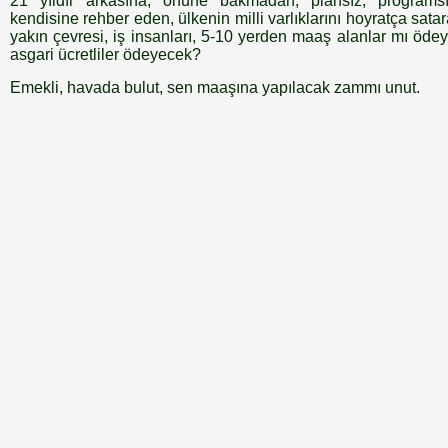
21 yıldır arkasına, önüne bakmadan, plansız, programsı
kendisine rehber eden, ülkenin milli varlıklarını hoyratça sata
yakın çevresi, iş insanları, 5-10 yerden maaş alanlar mı ödey
asgari ücretliler ödeyecek?
Emekli, havada bulut, sen maaşına yapılacak zammı unut.