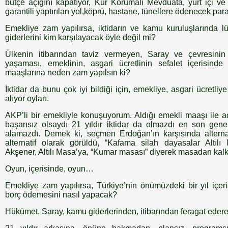
bütçe açığını kapatıyor, Kur Korumalı Mevduata, yurt içi ve y
garantili yaptırılan yol,köprü, hastane, tünellere ödenecek para
Emekliye zam yapılırsa, iktidarın ve kamu kuruluşlarında lü
giderlerini kim karşılayacak öyle değil mi?
Ülkenin itibarından taviz vermeyen, Saray ve çevresinin 
yaşaması, emeklinin, asgari ücretlinin sefalet içerisind
maaşlarına neden zam yapılsın ki?
İktidar da bunu çok iyi bildiği için, emekliye, asgari ücretliy
alıyor oyları.
AKP’li bir emekliyle konuşuyorum. Aldığı emekli maaşı ile a
başarısız olsaydı 21 yıldır iktidar da olmazdı en son gen
alamazdı. Demek ki, seçmen Erdoğan’ın karşısında alternatif
alternatif olarak görüldü, “Kafama silah dayasalar Altı
Akşener, Altılı Masa’ya, “Kumar masası” diyerek masadan kalkt
Oyun, içerisinde, oyun…
Emekliye zam yapılırsa, Türkiye’nin önümüzdeki bir yıl içer
borç ödemesini nasıl yapacak?
Hükümet, Saray, kamu giderlerinden, itibarından feragat ede