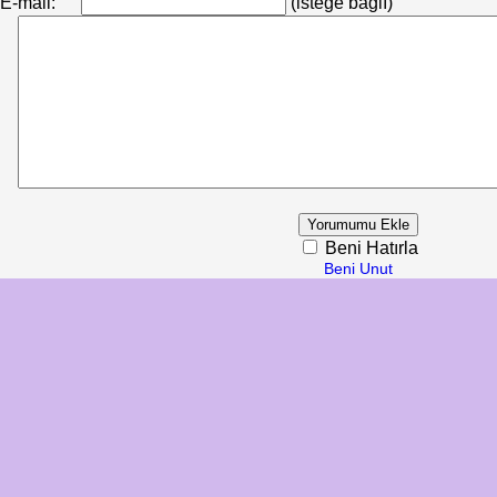
E-mail:
(isteğe bağlı)
Beni Hatırla
Beni Unut