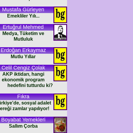
Mustafa Gürleyen
Emekliler Yılı...
Ertuğrul Mehmed
Medya, Tüketim ve
Mutluluk
Erdoğan Erkaymaz
Mutlu Yıllar
Celil Cengiz Çolak
AKP iktidarı, hangi
ekonomik program
hedefini tutturdu ki?
Fıkra
rkiye'de, sosyal adalet
ereği zamlar yapılıyor!
Boyabat Yemekleri
Sallım Çorba