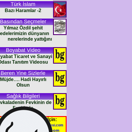
Türk İslam
Bazı Haramlar -2
Basından Seçmeler
Yılmaz Özdil şehit
edelerimizin dünyanın
nerelerinde yattığını
Boyabat Video
Görüntüleri
yabat Ticaret ve Sanayi
Odası Tanıtım Videosu
Beren Yine Sizlerle
Müjde…. Hadi Hayırlı
Olsun
Sağlık Bilgileri
vkaladenin Fevkinin de
Fevkinde
Yazı ve Haberleriniz İçin:
oyabatgazetesi@boyabatgazetesi.com
haber@boyabatgazetesi.com