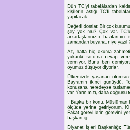
Dün TC'yi tabelâlardan kaldı
kişilerin astığı TC'li tabelal
yapılacak.
Değerli dostlar. Bir çok kuru
şey yok mu? Çok var. TC'ler
arkadaşlarınızın bazılarını
zamandan buyana, niye yazılı
Az, hatta hiç okuma zahmetin
yukarıki soruma cevap vere
vermiyor. Bunu ben demiyorum
oyumuz düşüyor diyorlar.
Ülkemizde yaşanan olumsuzl
Bayramın ikinci günüydü. To
konuşana neredeyse raslamadım
var. Yarınımızı, daha doğrusu t
Başka bir konu. Müslüman bir
ölçüde yerine getiriyorum. Ki
Fakat görevlilerin görevini yer
başkanlığı.
Diyanet İşleri Başkanlığı; Tü