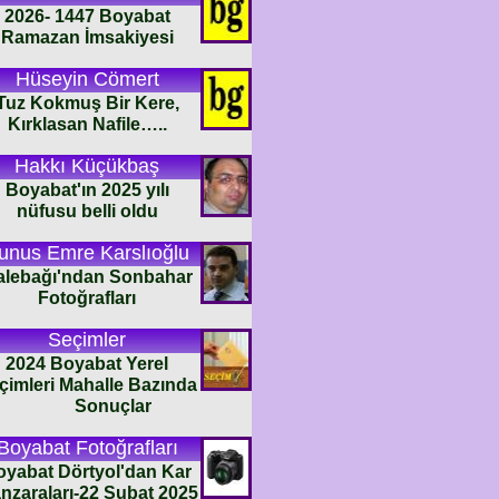
2026- 1447 Boyabat
Ramazan İmsakiyesi
Hüseyin Cömert
Tuz Kokmuş Bir Kere,
Kırklasan Nafile…..
Hakkı Küçükbaş
Boyabat'ın 2025 yılı
nüfusu belli oldu
unus Emre Karslıoğlu
alebağı'ndan Sonbahar
Fotoğrafları
Seçimler
2024 Boyabat Yerel
çimleri Mahalle Bazında
Sonuçlar
Boyabat Fotoğrafları
oyabat Dörtyol'dan Kar
nzaraları-22 Şubat 2025