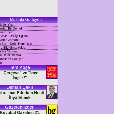
Mustafa Gürleyen
iler Yılı...
ardan Bir Demet
 ve Düşün
Şeyin Başı İyi Eğitim
 Deme Zamanı
n Bizim Değil Hepimizin
u Bildiğimiz Yolda
e Ne Yapmalı...
n Haini Olamaz
ncıların Gözüyle
ü
Ters Köşe
“Çerçeve” ve "İnce
İşçilik!"
Osman Çakır
ehri İmar Ederken Nesli
İhyâ Etmek
Gazetemizden
Boyabat Gazetesi 21.