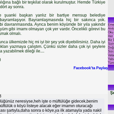
ığına bağlı bir teşkilat olarak kurulmuştur. Hemde Türkiye
dört ay sonra.
e şuanki başkan yanlız bir bartiye mensup belediye
 bayramlaşıyor. Bayramlaşmasında hiç bir sakınca yok.
bi davranmasında. Ayrıca benim köyümde bir yıla yakındır
Emekl
Anıl
m gibi imamı olmayan çok yer vardır. Öncelikli görevi bu
Oku
şmak olmalı.
Her 
Biz
unca ülkemizde hiç mi iyi bir şey yok diyebilirsiniz. Daha iyi
Sizi
ukları yazmaya çalıştım. Çünkü sizler daha çok iyi şeylere
Doğr
a yazabilmek dileği ile....
Sizc
Vata
Yaba
)
Tüm
Facebook'ta Paylaş
Ş
3
tülüğünüz neresiyse,heh işte o müftülüğe gidecek,benim
tülük o köyü listeye alacak eğer imamın oturacağı
lası şartıyla,daha sonra o köye,ya ilk atamayla yada nakil