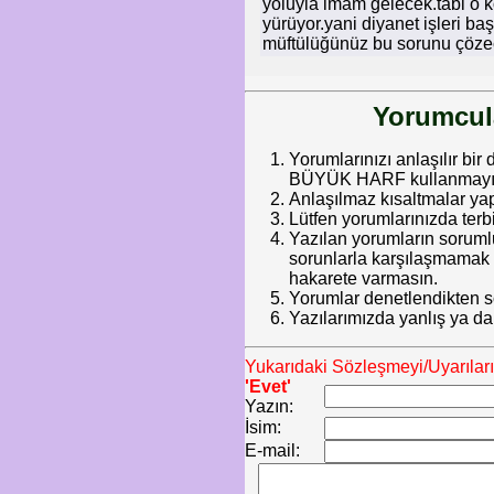
yoluyla imam gelecek.tabi o k
yürüyor.yani diyanet işleri b
müftülüğünüz bu sorunu çöze
Yorumcula
Yorumlarınızı anlaşılır bir 
BÜYÜK HARF kullanmayınız.
Anlaşılmaz kısaltmalar ya
Lütfen yorumlarınızda terb
Yazılan yorumların soruml
sorunlarla karşılaşmamak iç
hakarete varmasın.
Yorumlar denetlendikten so
Yazılarımızda yanlış ya da
Yukarıdaki Sözleşmeyi/Uyarılar
'Evet'
Yazın:
İsim:
E-mail: