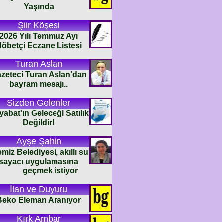
Yaşında
Şiir Köşesi
2026 Yılı Temmuz Ayı
öbetçi Eczane Listesi
Turan Aslan
zeteci Turan Aslan'dan
bayram mesajı..
Sizden Gelenler
abat'ın Geleceği Satılık
Değildir!
Ayşe Şahin
emiz Belediyesi, akıllı su
sayacı uygulamasına
geçmek istiyor
İlan ve Duyuru
Beko Eleman Aranıyor
Kırk Ambar