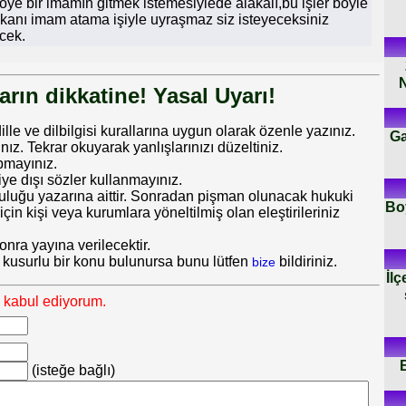
öye bir imamın gitmek istemesiylede alakalı,bu işler böyle
aşkanı imam atama işiyle uyraşmaz siz isteyeceksiniz
cek.
N
rın dikkatine! Yasal Uyarı!
dille ve dilbilgisi kurallarına uygun olarak özenle yazınız.
Ga
 Tekrar okuyarak yanlışlarınızı düzeltiniz.
pmayınız.
iye dışı sözler kullanmayınız.
uluğu yazarına aittir. Sonradan pişman olunacak hukuki
Boy
in kişi veya kurumlara yöneltilmiş olan eleştirileriniz
nra yayına verilecektir.
 kusurlu bir konu bulunursa bunu lütfen
bildiriniz.
bize
İlç
ı kabul ediyorum.
(isteğe bağlı)