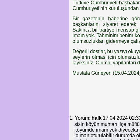
Türkiye Cumhuriyeti başbakanl
Cumhuriyeti'nin kuruluşundan 
Bir gazetenin haberine gör
başkanlarını ziyaret ederek
Sakınca bir partiye mensup gi
imam yok. Tahminim benim köyü
olumsuzlukları gidermeye çalı
Değerli dostlar, bu yazıyı okuy
şeylerin olması için olumsuzl
layıksınız. Olumlu yapılanları d
Mustafa Gürleyen (15.04.2024
1. Yorum:
halk
17 04 2024 02:3
sizin köyün muhtarı ilçe müf
köyümde imam yok diyecek,müf
lojman oturulabilir durumda o