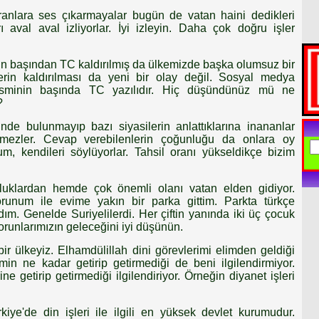
ranlara ses çıkarmayalar bugün de vatan haini dedikleri
arı aval aval izliyorlar. İyi izleyin. Daha çok doğru işler
mun başından TC kaldırılmış da ülkemizde başka olumsuz bir
in kaldırılması da yeni bir olay değil. Sosyal medya
n isminin başında TC yazılıdır. Hiç düşündünüz mü ne
?
de bulunmayıp bazı siyasilerin anlattıklarına inananlar
mezler. Cevap verebilenlerin çoğunluğu da onlara oy
, kendileri söylüyorlar. Tahsil oranı yükseldikçe bizim
uklardan hemde çok önemli olanı vatan elden gidiyor.
runum ile evime yakın bir parka gittim. Parkta türkçe
. Genelde Suriyelilerdi. Her çiftin yanında iki üç çocuk
orunlarımızın geleceğini iyi düşünün.
 ülkeyiz. Elhamdülillah dini görevlerimi elimden geldiği
min ne kadar getirip getirmediği de beni ilgilendirmiyor.
ine getirip getirmediği ilgilendiriyor. Örneğin diyanet işleri
rkiye'de din işleri ile ilgili en yüksek devlet kurumudur.