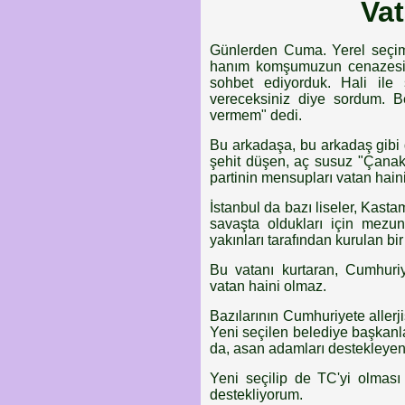
Vat
Günlerden Cuma. Yerel seçi
hanım komşumuzun cenazesi iç
sohbet ediyorduk. Hali ile
vereceksiniz diye sordum. 
vermem" dedi.
Bu arkadaşa, bu arkadaş gibi 
şehit düşen, aç susuz "Çanakk
partinin mensupları vatan haini
İstanbul da bazı liseler, Kas
savaşta oldukları için mezun
yakınları tarafından kurulan bir
Bu vatanı kurtaran, Cumhuriy
vatan haini olmaz.
Bazılarının Cumhuriyete allerji
Yeni seçilen belediye başkanla
da, asan adamları destekleyen
Yeni seçilip de TC'yi olması
destekliyorum.