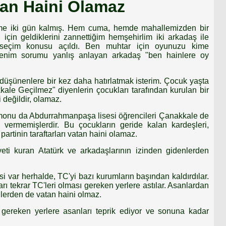
an Haini Olamaz
me iki gün kalmış. Hem cuma, hemde mahallemizden bir
in geldiklerini zannettiğim hemşehirlim iki arkadaş ile
 seçim konusu açıldı. Ben muhtar için oyunuzu kime
Benim sorumu yanlış anlayan arkadaş "ben hainlere oy
düşünenlere bir kez daha hatırlatmak isterim. Çocuk yaşta
ale Geçilmez" diyenlerin çocukları tarafından kurulan bir
 değildir, olamaz.
tamonu da Abdurrahmanpaşa lisesi öğrencileri Çanakkale de
 vermemişlerdir. Bu çocukların geride kalan kardeşleri,
 partinin taraftarları vatan haini olamaz.
eti kuran Atatürk ve arkadaşlarının izinden gidenlerden
si var herhalde, TC'yi bazı kurumların başından kaldırdılar.
rı tekrar TC'leri olması gereken yerlere astılar. Asanlardan
lerden de vatan haini olmaz.
 gereken yerlere asanları teprik ediyor ve sonuna kadar