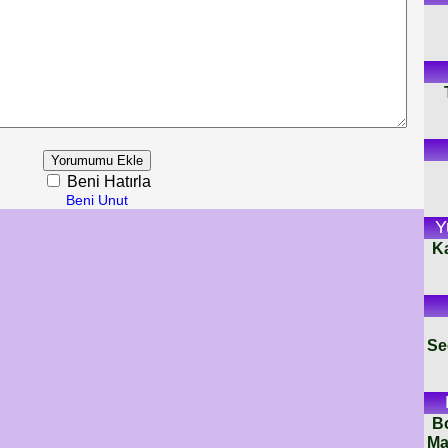
Beni Hatırla
Beni Unut
Y
K
Se
B
Ma